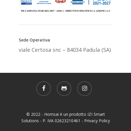
Sede Operativa
viale Certosa snc – 84034 Padula (SA)
facebook
github
instagram
© 2022 - Homsai è un prodotto IZI Smart
Solutions - P. IVA 02623210461 -
Privacy Policy